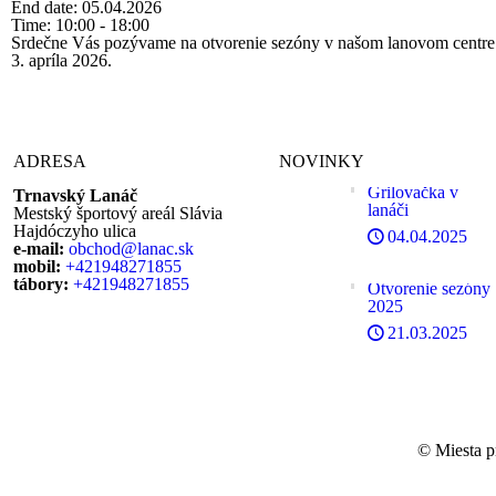
End date:
05.04.2026
Time:
10:00 - 18:00
Srdečne Vás pozývame na otvorenie sezóny v našom lanovom centre
3. apríla 2026.
ADRESA
NOVINKY
Grilovačka v
Trnavský Lanáč
lanáči
Mestský športový areál Slávia
Hajdóczyho ulica
04.04.2025
e-mail:
obchod@lanac.sk
mobil:
+421948271855
tábory:
+421948271855
Otvorenie sezóny
2025
21.03.2025
© Miesta p