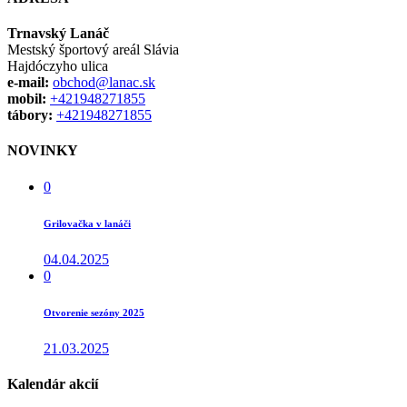
Trnavský Lanáč
Mestský športový areál Slávia
Hajdóczyho ulica
e-mail:
obchod@lanac.sk
mobil:
+421948271855
tábory:
+421948271855
NOVINKY
0
Grilovačka v lanáči
04.04.2025
0
Otvorenie sezóny 2025
21.03.2025
Kalendár akcií