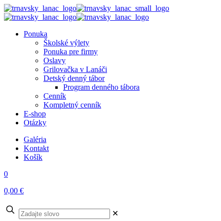
Ponuka
Školské výlety
Ponuka pre firmy
Oslavy
Grilovačka v Lanáči
Detský denný tábor
Program denného tábora
Cenník
Kompletný cenník
E-shop
Otázky
Galéria
Kontakt
Košík
0
0,00 €
✕