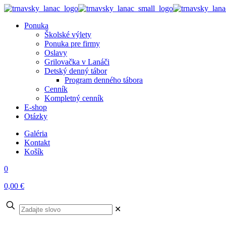
Ponuka
Školské výlety
Ponuka pre firmy
Oslavy
Grilovačka v Lanáči
Detský denný tábor
Program denného tábora
Cenník
Kompletný cenník
E-shop
Otázky
Galéria
Kontakt
Košík
0
0,00 €
✕