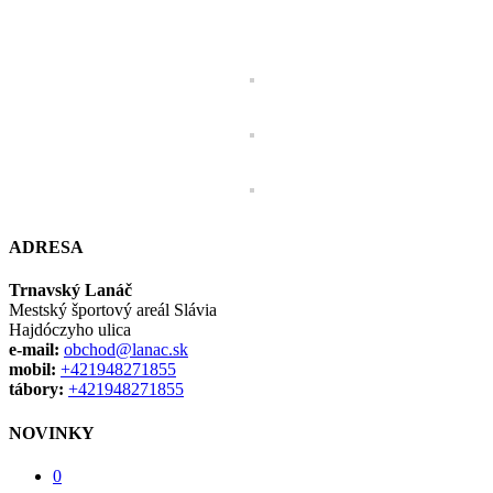
ADRESA
Trnavský Lanáč
Mestský športový areál Slávia
Hajdóczyho ulica
e-mail:
obchod@lanac.sk
mobil:
+421948271855
tábory:
+421948271855
NOVINKY
0