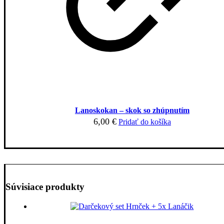
Lanoskokan – skok so zhúpnutím
6,00
€
Pridať do košíka
Súvisiace produkty
V ZĽAVE