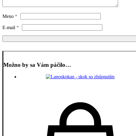
Meno
*
E-mail
*
Možno by sa Vám páčilo…