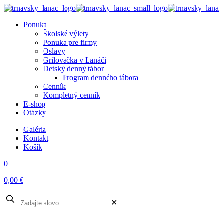
Ponuka
Školské výlety
Ponuka pre firmy
Oslavy
Grilovačka v Lanáči
Detský denný tábor
Program denného tábora
Cenník
Kompletný cenník
E-shop
Otázky
Galéria
Kontakt
Košík
0
0,00 €
✕