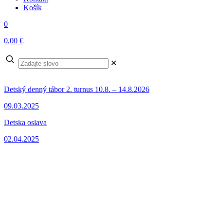
Košík
0
0,00 €
✕
Detský denný tábor 2. turnus 10.8. – 14.8.2026
09.03.2025
Detska oslava
02.04.2025