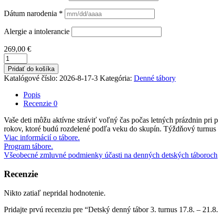
Dátum narodenia *
Alergie a intolerancie
269,00
€
množstvo
Detský
Pridať do košíka
denný
Katalógové číslo:
2026-8-17-3
Kategória:
Denné tábory
tábor
3.
Popis
turnus
Recenzie
0
17.8.
-
Vaše deti môžu aktívne stráviť voľný čas počas letných prázdnin pr
21.8.2026
rokov, ktoré budú rozdelené podľa veku do skupín. Týždňový turnus 
Viac informácií o tábore.
Program tábore.
Všeobecné zmluvné podmienky účasti na denných detských táboroch
Recenzie
Nikto zatiaľ nepridal hodnotenie.
Pridajte prvú recenziu pre “Detský denný tábor 3. turnus 17.8. – 21.