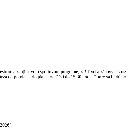
i pestrom a zaujímavom športovom programe, zažiť veľa zábavy a spozn
trvá od pondelka do piatka od 7.30 do 15.30 hod. Tábory sa budú kona
8.2026”