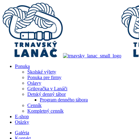
Ponuka
Školské výlety
Ponuka pre firmy
Oslavy
Grilovačka v Lanáči
Detský denný tábor
Program denného tábora
Cenník
Kompletný cenník
E-shop
Otázky
Galéria
Kontakt