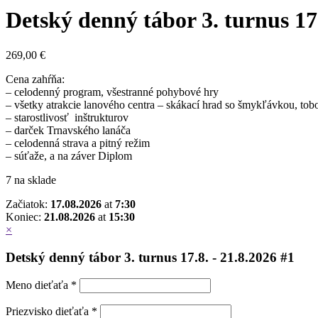
Detský denný tábor 3. turnus 17.
269,00
€
Cena zahŕňa:
– celodenný program, všestranné pohybové hry
– všetky atrakcie lanového centra – skákací hrad so šmykľávkou, to
– starostlivosť inštrukturov
– darček Trnavského lanáča
– celodenná strava a pitný režim
– súťaže, a na záver Diplom
7 na sklade
Začiatok:
17.08.2026
at
7:30
Koniec:
21.08.2026
at
15:30
×
Detský denný tábor 3. turnus 17.8. - 21.8.2026 #1
Meno dieťaťa *
Priezvisko dieťaťa *