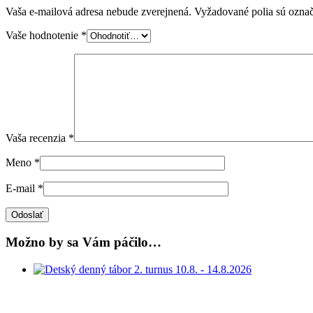
Vaša e-mailová adresa nebude zverejnená.
Vyžadované polia sú ozna
Vaše hodnotenie
*
Vaša recenzia
*
Meno
*
E-mail
*
Možno by sa Vám páčilo…