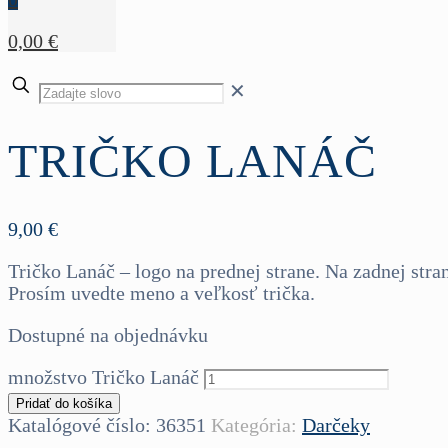
0,00 €
✕
TRIČKO LANÁČ
9,00
€
Tričko Lanáč – logo na prednej strane. Na zadnej str
Prosím uvedte meno a veľkosť trička.
Dostupné na objednávku
množstvo Tričko Lanáč
Pridať do košíka
Katalógové číslo:
36351
Kategória:
Darčeky