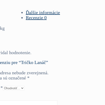
Ďalšie informácie
Recenzie
0
 kg
ridal hodnotenie.
cenziu pre “Tričko Lanáč”
adresa nebude zverejnená.
a sú označené
*
e
*